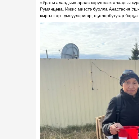
«Ураты алаадьы» араас көрүҥнээх алаадьы күр
Румянцева. Иккис миэстэ буолла Анастасия Уш
кыргыттар түмсүүлэригэр, оҕолорбутугар барҕа