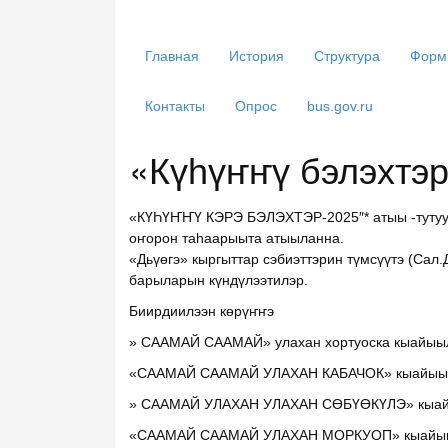
Главная
История
Структура
Форм
Контакты
Опрос
bus.gov.ru
«Күһүҥҥү бэлэхтэ
«КҮҺҮҤҤҮ КЭРЭ БЭЛЭХТЭР-2025″* атыы -тутуу,
оҥорон таһаарыыта атыыланна.
«Дьүөгэ» кыргыттар сэбиэттэрин түмсүүтэ (Сал
барыларын күндүлээтилэр.
Биирдиилээн көрүҥҥэ
» СААМАЙ СААМАЙ» улахан хортуоска кыайыыл
«СААМАЙ СААМАЙ УЛАХАН КАБАЧОК» кыайыыла
» СААМАЙ УЛАХАН УЛАХАН СӨБҮӨКҮЛЭ» кыайы
«СААМАЙ СААМАЙ УЛАХАН МОРКУОП» кыайыыл