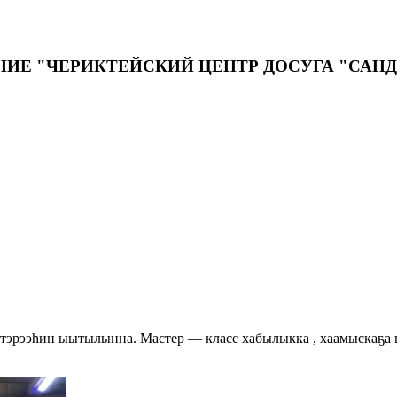
ИЕ "ЧЕРИКТЕЙСКИЙ ЦЕНТР ДОСУГА "САН
н тэрээһин ыытылынна. Мастер — класс хабылыкка , хаамыскаҕа