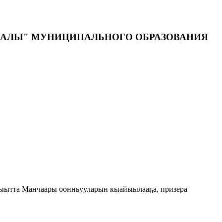
ДАЛЫ" МУНИЦИПАЛЬНОГО ОБРАЗОВАНИЯ
 ыытта Манчаары оонньууларын кыайыылааҕа, призера