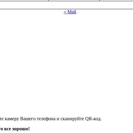
« Май
 камеру Вашего телефона и сканируйте QR-код.
то все хорош
о!