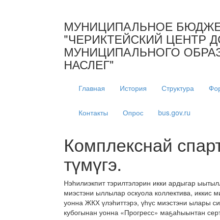
МУНИЦИПАЛЬНОЕ БЮДЖЕ
"ЧЕРИКТЕЙСКИЙ ЦЕНТР Д
МУНИЦИПАЛЬНОГО ОБРАЗ
НАСЛЕГ"
Главная
История
Структура
Фо
Контакты
Опрос
bus.gov.ru
Комплекснай спар
түмүгэ.
Нэһилиэкпит тэрилтэлэрин икки ардыгар ыытыл
миэстэни ыллылар оскуола коллектива, иккис 
уонна ЖКХ үлэһиттэрэ, үһүс миэстэни ылары с
кубогынан уонна «Прогресс» маҕаһыынтан се