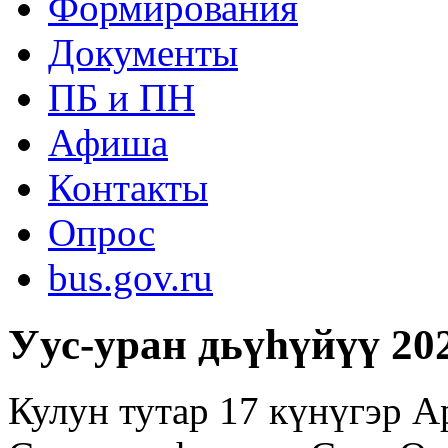
Формирования
Документы
ПБ и ПН
Афиша
Контакты
Опрос
bus.gov.ru
Уус-уран дьүһүйүү 20
Кулун тутар 17 күнүгэр 