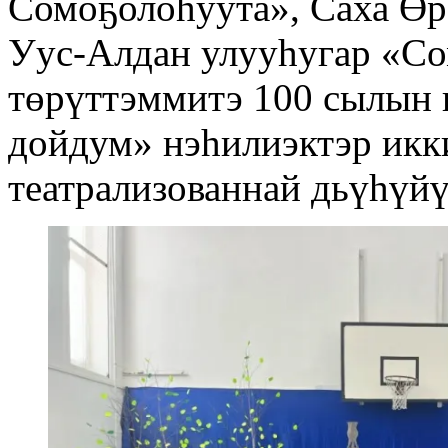
Сомоҕолоһуута», Саха Өр
Уус-Алдан улууһугар «С
төрүттэммитэ 100 сылын 
дойдум» нэһилиэктэр ик
театрализованнай дьүһүй