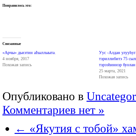
Понравилось это:
Связанные
«Арчы» дьиэтин аҺыллыыта.
Уус -Алдан улууһуг
4 ноября, 2017
тэриллибитэ 75 сыл
Похожая запись
тэрээһиннэр буолан
25 марта, 2021
Похожая запись
Опубликовано в
Uncategor
Комментариев нет »
← «Якутия с тобой» ха