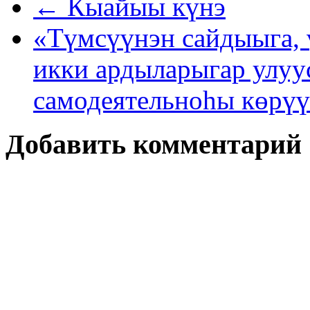
← Кыайыы күнэ
«Түмсүүнэн сайдыыга, 
икки ардыларыгар улуу
самодеятельноһы көрү
Добавить комментарий