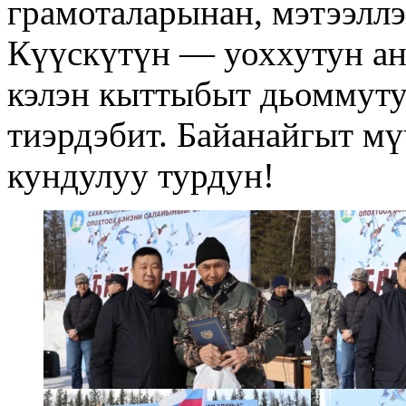
грамоталарынан, мэтээлл
Күүскүтүн — уоххутун ан
кэлэн кыттыбыт дьоммуту
тиэрдэбит. Байанайгыт м
кундулуу турдун!