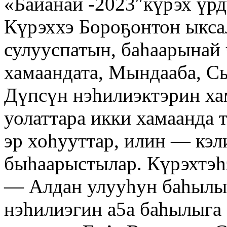
«Байанай -2023″күрэх үр
Күрэххэ Бороҕонтон ыкс
сулууспатын, баһаарынай 
хамаандата, Мындааба, С
Дүпсүн нэһилиэктэрин ха
уолаттара икки хамаанда 
эр хоһууттар, илин — кэ
быһаарыстылар. Күрэхтэһ
— Алдан улууһун баһылыг
нэһилиэгин а5а баһылыга