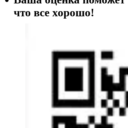
что все хорош
о!