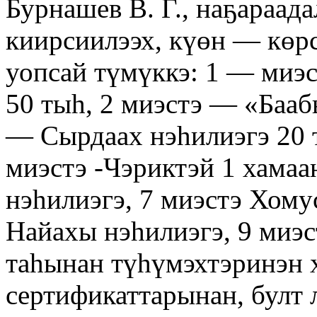
Бурнашев В. Г., наҕараад
киирсиилээх, күөн — көрс
уопсай түмүккэ: 1 — ми
50 тыһ, 2 миэстэ — «Баа
— Сырдаах нэһилиэгэ 20 
миэстэ -Чэриктэй 1 хамаа
нэһилиэгэ, 7 миэстэ Хомус
Найахы нэһилиэгэ, 9 миэс
таһынан түһүмэхтэринэн 
сертификаттарынан, булт