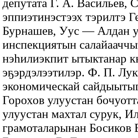
депутата Г. А. Васильев,
эппиэтинэстээх тэрилтэ Г
Бурнашев, Уус — Алдан 
инспекциятын салайааччыт
нэһилиэкпит ытыктанар к
эҕэрдэлээтилэр. Ф. П. Лу
экономическай сайдыытыг
Горохов улуустан бочуотт
улуустан махтал сурук, И
грамоталарынан Босиков В