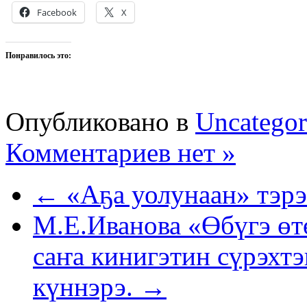
Facebook
X
Понравилось это:
Опубликовано в
Uncategor
Комментариев нет »
← «Аҕа уолунаан» тэр
М.Е.Иванова «Өбүгэ өт
саҥа кинигэтин сүрэхтэ
күннэрэ. →