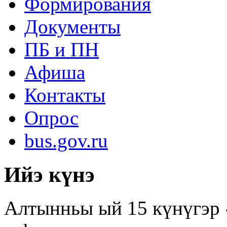
Формирования
Документы
ПБ и ПН
Афиша
Контакты
Опрос
bus.gov.ru
Ийэ күнэ
Алтынньы ый 15 күнүгэр 