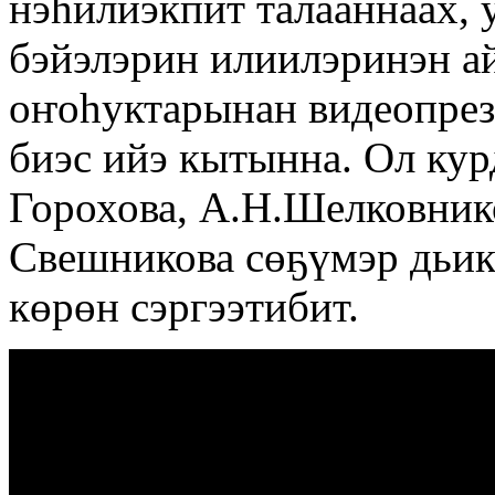
нэһилиэкпит талааннаах, 
бэйэлэрин илиилэринэн а
оҥоһуктарынан видеопрез
биэс ийэ кытынна. Ол курд
Горохова, А.Н.Шелковнико
Свешникова сөҕүмэр дьик
көрөн сэргээтибит.