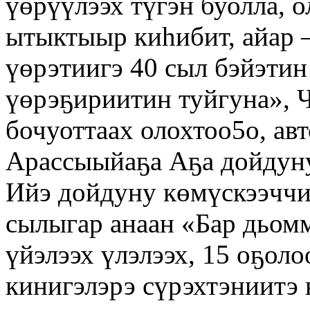
үөрүүлээх түгэн буолла, 
ытыктыыр киһибит, айар 
үөрэтиигэ 40 сыл бэйэти
үөрэҕириитин туйгуна», 
бочуоттаах олохтоо5о, ав
Арассыыйаҕа Аҕа дойдуну
Ийэ дойдуну көмүскээчч
сылыгар анаан «Бар дьом
үйэлээх үлэлээх, 15 оҕол
кинигэлэрэ сүрэхтэниитэ