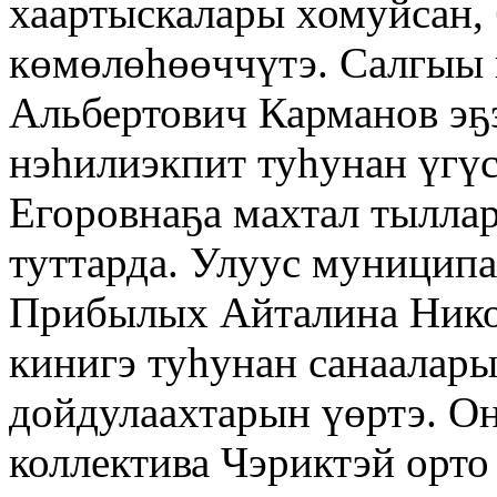
хаартыскалары хомуйсан, 
көмөлөһөөччүтэ. Салгыы
Альбертович Карманов эҕ
нэһилиэкпит туһунан үгүс
Егоровнаҕа махтал тыллар
туттарда. Улуус муницип
Прибылых Айталина Никол
кинигэ туһунан санаалар
дойдулаахтарын үөртэ. Он
коллектива Чэриктэй орто