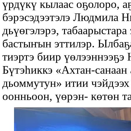
үрдүкү кылаас оҕолоро, а
бэрэсэдээтэлэ Людмила Н
дьүөгэлэрэ, табаарыстара 
бастыҥын эттилэр. Ылбаҕ
тиэртэ биир үөлээннээҕэ
Бүтэһиккэ «Ахтан-санаан
дьоммутун» итии чэйдээх 
оонньоон, үөрэн- көтөн т