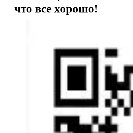
что все хорош
о!