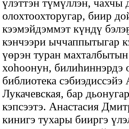
үлэттэн түмүллэн, чахчы 
олохтоохторугар, биир до
кээмэйдэммэт күндү бэлэ
кэнчээри ыччаппытыгар к
үөрэн туран махталбытын 
хоһоонун, билиһиннэрдэ 
библиотека сэбиэдиссэйэ
Лукачевская, бар дьонуга
кэпсээтэ. Анастасия Дми
кинигэ тухары бииргэ үлэ