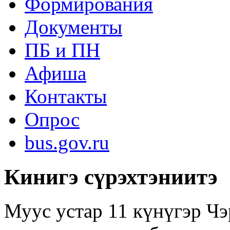
Формирования
Документы
ПБ и ПН
Афиша
Контакты
Опрос
bus.gov.ru
Кинигэ сүрэхтэниитэ
Муус устар 11 күнүгэр Чэ