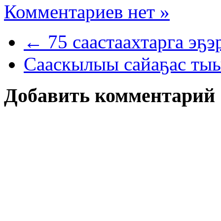
Комментариев нет »
← 75 саастаахтарга эҕэ
Сааскылыы сайаҕас ты
Добавить комментарий