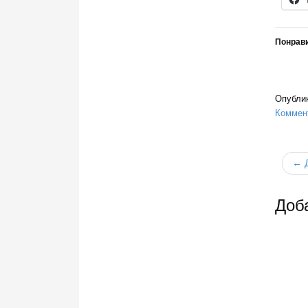
Понрави
Опубли
Коммент
← Д
Доб