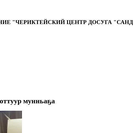
ИЕ "ЧЕРИКТЕЙСКИЙ ЦЕНТР ДОСУГА "САН
уоттуур мунньаҕа