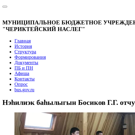
МУНИЦИПАЛЬНОЕ БЮДЖЕТНОЕ УЧРЕЖДЕН
"ЧЕРИКТЕЙСКИЙ НАСЛЕГ"
Главная
История
Структура
Формирования
Документы
ПБ и ПН
Афиша
Контакты
Опрос
bus.gov.ru
Нэһилиэк баһылыгын Босиков Г.Г. отч