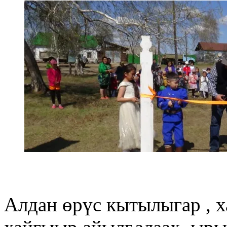
Алдан өрүс кытылыгар , х