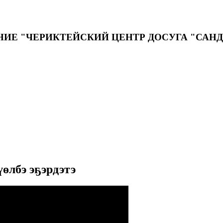
ИЕ "ЧЕРИКТЕЙСКИЙ ЦЕНТР ДОСУГА "САН
өлбэ эҕэрдэтэ