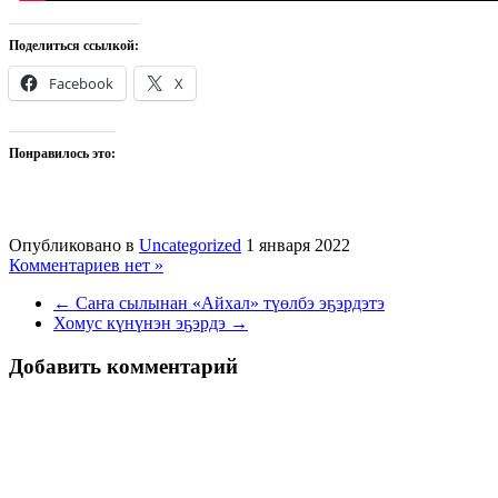
Поделиться ссылкой:
Facebook
X
Понравилось это:
Опубликовано в
Uncategorized
1 января 2022
Комментариев нет »
← Саҥа сылынан «Айхал» түөлбэ эҕэрдэтэ
Хомус күнүнэн эҕэрдэ →
Добавить комментарий