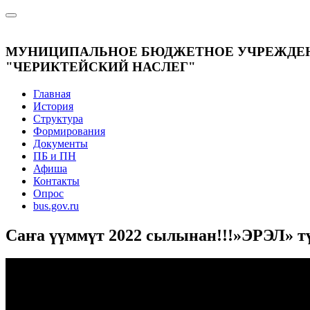
МУНИЦИПАЛЬНОЕ БЮДЖЕТНОЕ УЧРЕЖДЕН
"ЧЕРИКТЕЙСКИЙ НАСЛЕГ"
Главная
История
Структура
Формирования
Документы
ПБ и ПН
Афиша
Контакты
Опрос
bus.gov.ru
Саҥа үүммүт 2022 сылынан!!!»ЭРЭЛ» тү