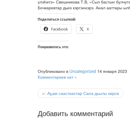
үлэһитэ» Свешникова Т.В, «Сыл бастыҥ булчу
Бочкаревтар дьиэ кэргэннэрэ. Анал ааттары ыл
Поделиться ссылкой:
Facebook
X
Понравилось это:
Опубликовано в
Uncategorized
14 января 2023
Комментариев нет »
← Аҕам саастаахтар Саҥа дьылы көрсө
Добавить комментарий