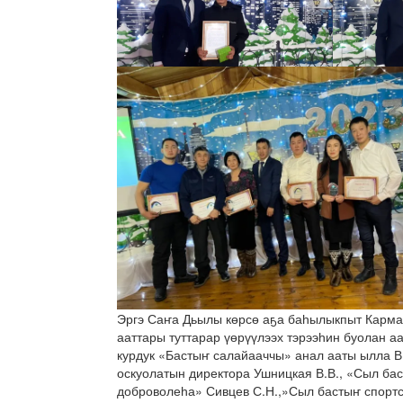
Эргэ Саҥа Дьылы көрсө аҕа баһылыкпыт Карма
ааттары туттарар үөрүүлээх тэрээһин буолан а
курдук «Бастыҥ салайааччы» анал ааты ылла 
оскуолатын директора Ушницкая В.В., «Сыл ба
доброволеһа» Сивцев С.Н.,»Сыл бастыҥ спорт