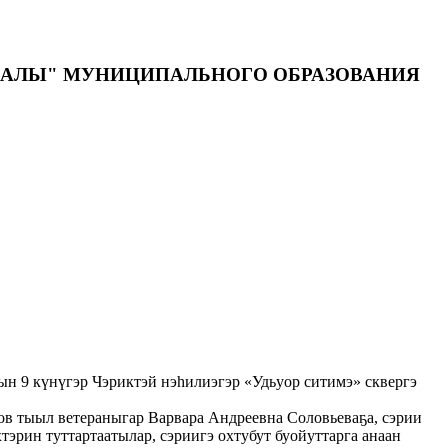
ДАЛЫ" МУНИЦИПАЛЬНОГО ОБРАЗОВАНИЯ
 9 күнүгэр Чэриктэй нэһилиэгэр «Удьуор ситимэ» сквергэ
ов тыыл ветераныгар Варвара Андреевна Соловьеваҕа, сэрии
тэрин туттартаатылар, сэриигэ охтубут буойуттарга анаан