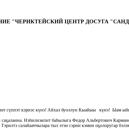
ИЕ "ЧЕРИКТЕЙСКИЙ ЦЕНТР ДОСУГА "САН
т сүппэт кэриэс күнэ! Айхал буоллун Кыайыы күнэ! Ыам ыйын
ин саҕаланна. Нэһилиэкпит баһылыга Федор Альбертович Карман
 Тэрилтэ салайааччылара тыл этэн сэрии кэмин оҕолоругар бэлэх