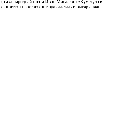
, саха народнай поэта Иван Мигалкин «Күүтүүлээх
нниттэн нэһилиэкпит аҕа саастаахтарыгар анаан