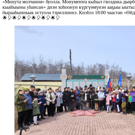
«Минута молчания» буолла. Монумеҥҥа кыһыл гвоздика дьөрбө
кыайыыны уһансан» диэн хоһоонун күргүөмүнэн ааҕыы ыытыл
бырааһынньык остуола тэриллиннэ. Киэһээ 18:00 чаастан «Өй
🌟🎈🌟🎈🌟🎈🌟🎈🌟🎈🌟🎈