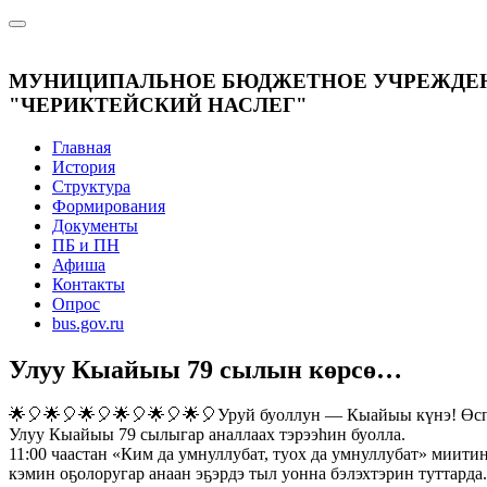
МУНИЦИПАЛЬНОЕ БЮДЖЕТНОЕ УЧРЕЖДЕН
"ЧЕРИКТЕЙСКИЙ НАСЛЕГ"
Главная
История
Структура
Формирования
Документы
ПБ и ПН
Афиша
Контакты
Опрос
bus.gov.ru
Улуу Кыайыы 79 сылын көрсө…
🌟🎈🌟🎈🌟🎈🌟🎈🌟🎈🌟🎈Уруй буоллун — Кыайыы күнэ! Өспө
Улуу Кыайыы 79 сылыгар аналлаах тэрээһин буолла.
11:00 чаастан «Ким да умнуллубат, туох да умнуллубат» миит
кэмин оҕолоругар анаан эҕэрдэ тыл уонна бэлэхтэрин туттарда.