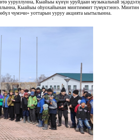
тө ууруллунна, Кыайыы күнүн уруйдаан музыкальнай эҕэрдэлэр
лынна, Кыайыы оһуохайынан миитиммит түмүктэннэ. Миитин кэ
дөбүл чүмэчи» уоттарын ууруу акцията ыытылынна.